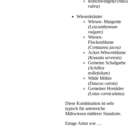
Rotschwingel(
Festuc
rubra
)
Wiesenkräuter
Wiesen- Margerite
(Leucanthemum
vulgare)
Wiesen-
Flockenblume
(Centaurea jacea)
Acker-Witwenblume
(Knautia arvensis)
Gemeine Schafgarbe
(Achillea
millefolium)
Wilde Möhre
(Daucus carota)
Gemeiner Hornklee
(Lotus corniculatus)
Diese Kombination ist sehr
typisch für artenreiche
Mähwiesen mittlerer Standorte.
Einige Arten wie …