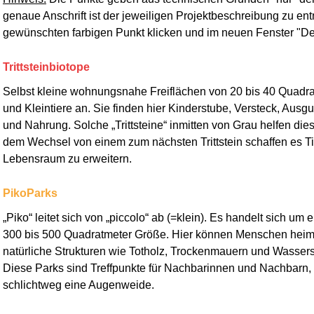
genaue Anschrift ist der jeweiligen Projektbeschreibung zu en
gewünschten farbigen Punkt klicken und im neuen Fenster "Deta
Trittsteinbiotope
Selbst kleine wohnungsnahe Freiflächen von 20 bis 40 Quadrat
und Kleintiere an. Sie finden hier Kinderstube, Versteck, Ausg
und Nahrung. Solche „Trittsteine“ inmitten von Grau helfen die
dem Wechsel von einem zum nächsten Trittstein schaffen es Ti
Lebensraum zu erweitern.
PikoParks
„Piko“ leitet sich von „piccolo“ ab (=klein). Es handelt sich um
300 bis 500 Quadratmeter Größe. Hier können Menschen
heim
natürliche Strukturen wie Totholz, Trockenmauern und Wassers
Diese Parks sind Treffpunkte für Nachbarinnen und Nachbarn, L
schlichtweg eine Augenweide.