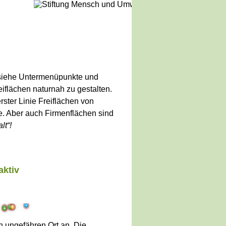
(siehe Untermenüpunkte und
iflächen naturnah zu gestalten.
rster Linie Freiflächen von
 Aber auch Firmenflächen sind
lt“!
aktiv
More
e
More
More
More
ore
More
e
More
 ungefähren Ort an. Die