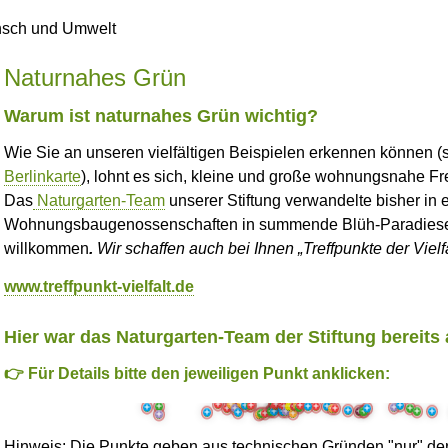
Naturnahes Grün
Warum ist naturnahes Grün wichtig?
Wie Sie an unseren vielfältigen Beispielen erkennen können 
Berlinkarte
), lohnt es sich, kleine und große wohnungsnahe Fre
Das
Naturgarten-Team
unserer Stiftung verwandelte bisher in e
Wohnungsbaugenossenschaften in summende Blüh-Paradiese.
willkommen
.
Wir schaffen auch bei Ihnen „Treffpunkte der Vielfa
www.treffpunkt-vielfalt.de
Hier war das Naturgarten-Team der Stiftung bereits 
👉 Für Details bitte den jeweiligen Punkt anklicken:
More
More
More
More
More
More
More
More
More
More
More
More
More
More
More
More
More
More
More
More
More
More
More
More
More
More
More
More
More
More
Mor
More
More
More
More
More
M
More
More
More
More
Mor
More
More
More
More
More
More
More
More
Hinweis:
Die Punkte geben aus technischen Gründen "nur" den