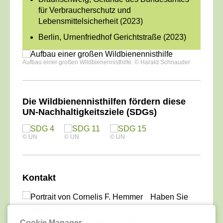
für Verbraucherschutz und
Lebensmittelsicherheit (2023)
Berlin, Urnen­friedhof Gerichtstraße (2023)
Aufbau einer großen Wildbienennisthilfe. © Harald Schnauder
____________________________________________
Die Wildbienennisthilfen fördern diese
UN-Nachhaltigkeitsziele (SDGs)
© UN
© UN
© UN
____________________________________________
Kontakt
Haben Sie
Fragen zum Projekt?
Ich freue mich, von Ihnen zu hören!
Cookie Manager